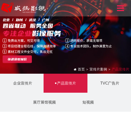
北京 / 郑州 / 武汉 / 广州
四省联动 服务全国
专注企业
影像服务
免费出方案，可见可得
透明报价，承诺无增项
1
2
项目经理全程在线，保障沟通效率
专业技术团队，制作满意为止
3
4
素材工程文件全交付，售后无忧
5
快速获取报价
首页
宣传片案例
产品宣传片
>
>
企业宣传片
产品宣传片
TVC广告片
展厅展馆视频
短视频